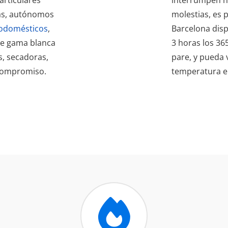
as, autónomos
molestias, es 
rodomésticos
,
Barcelona dis
de gama blanca
3 horas los 36
s, secadoras,
pare, y pueda 
 compromiso.
temperatura en