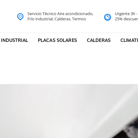
Servicio Técnico Aire acondicionado,
Urgente 3h 
do Barcelona Servicio Técni
Frío industrial, Calderas, Termos
25% descuen
cnico
 INDUSTRIAL
PLACAS SOLARES
CALDERAS
CLIMAT