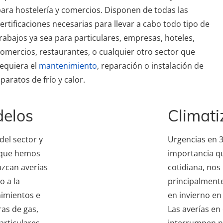
ara hostelería y comercios. Disponen de todas las
ertificaciones necesarias para llevar a cabo todo tipo de
rabajos ya sea para particulares, empresas, hoteles,
omercios, restaurantes, o cualquier otro sector que
equiera el
mantenimiento
, reparación o instalación de
paratos de frío y calor.
delos
Climati
el sector y
Urgencias en 3
s que hemos
importancia qu
uzcan averías
cotidiana, nos
o a la
principalmente
nimientos e
en invierno en
ras de gas,
Las averías en
articulares
interrumpen nu