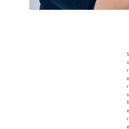
o
r
e
r
s
f
e
r
e