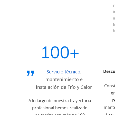
E
i
i
f
h
100+
Servicio técnico
,
Descu
mantenimiento e
Consi
instalación de Frío y Calor
en
r
A lo largo de nuestra trayectoria
mante
profesional hemos realizado
tu e
acuerdos con más de 100