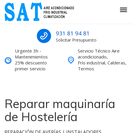
Skip to navigation
Skip to content
Tog
SAT Aire acondicionado Barcelona S
SAT Aire acondicionado Barcelona Servicio Técnico
931 81 94 81
Solicitar Presupuesto
Urgente 3h -
Servicio Técnico Aire
Mantenimientos
acondicionado,
25% descuento
Frío industrial, Calderas,
primer servicio
Termos
Reparar maquinaría
de Hostelería
REPARACIÓN DE AVERÍAS | INSTALADORES