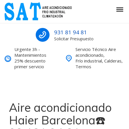
Skip to navigation
Skip to content
Tog
SAT Aire acondicionado Barcelona S
SAT Aire acondicionado Barcelona Servicio Técnico
931 81 94 81
Solicitar Presupuesto
Urgente 3h -
Servicio Técnico Aire
Mantenimientos
acondicionado,
25% descuento
Frío industrial, Calderas,
primer servicio
Termos
Aire acondicionado
Haier Barcelona☎️