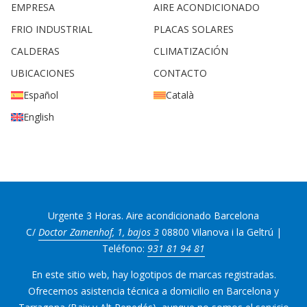
EMPRESA
AIRE ACONDICIONADO
FRIO INDUSTRIAL
PLACAS SOLARES
CALDERAS
CLIMATIZACIÓN
UBICACIONES
CONTACTO
Español
Català
English
Urgente 3 Horas. Aire acondicionado Barcelona
C/
Doctor Zamenhof, 1, bajos 3
08800 Vilanova i la Geltrú |
Teléfono:
931 81 94 81
En este sitio web, hay logotipos de marcas registradas.
Ofrecemos asistencia técnica a domicilio en Barcelona y