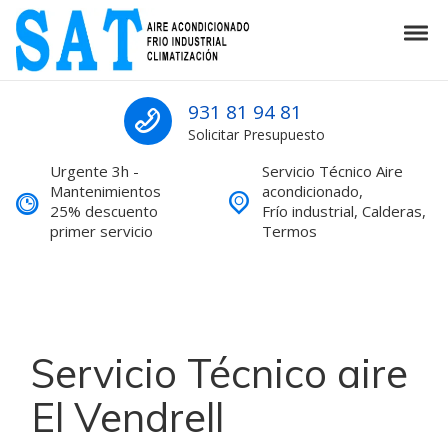
Skip to navigation
Skip to content
Tog
SAT Aire acondicionado Barcelona S
SAT Aire acondicionado Barcelona Servicio Técnico
931 81 94 81
Solicitar Presupuesto
Urgente 3h -
Servicio Técnico Aire
Mantenimientos
acondicionado,
25% descuento
Frío industrial, Calderas,
primer servicio
Termos
Servicio Técnico aire
El Vendrell