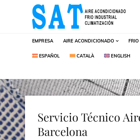
Skip to navigation
Skip to content
SAT Aire acondiciona
SAT Aire acondicionado Barcelona Servicio Té
EMPRESA
AIRE ACONDICIONADO
FRIO
ESPAÑOL
CATALÀ
ENGLISH
Servicio Técnico Air
Barcelona