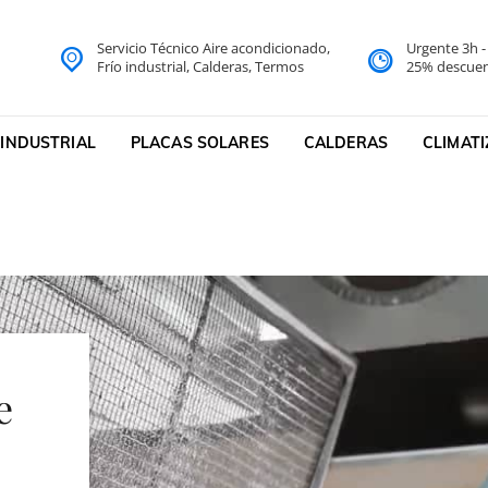
Servicio Técnico Aire acondicionado,
Urgente 3h 
do Barcelona Servicio Técni
Frío industrial, Calderas, Termos
25% descuen
cnico
 INDUSTRIAL
PLACAS SOLARES
CALDERAS
CLIMAT
e