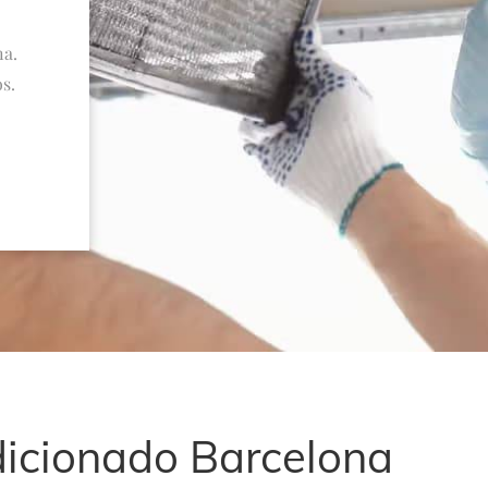
na.
s.
dicionado Barcelona