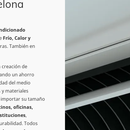
elona
ondicionado
de
Frío, Calor y
oras. También en
 creación de
zando un ahorro
idad del medio
 y materiales
in importar su tamaño
inos, oficinas,
nstituciones
,
urabilidad. Todos