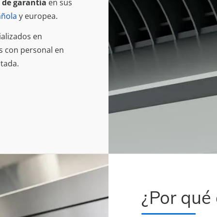
 de garantía
en sus
añola
y europea.
ializados en
s con personal en
tada.
¿Por qué