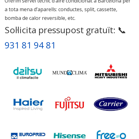
Oferim servei tècnic d’aire condicionat a Barcelona per
a tota mena d’aparells: conductes, split, cassette,
bomba de calor reversible, etc.
Sol·licita pressupost gratuït: 📞
931 81 94 81