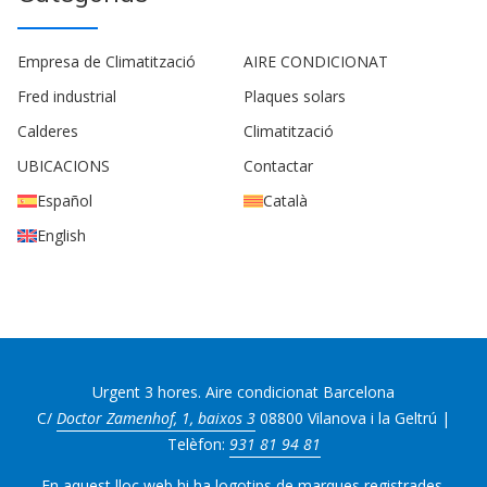
Empresa de Climatització
AIRE CONDICIONAT
Fred industrial
Plaques solars
Calderes
Climatització
UBICACIONS
Contactar
Español
Català
English
Urgent 3 hores. Aire condicionat Barcelona
C/
Doctor Zamenhof, 1, baixos 3
08800 Vilanova i la Geltrú |
Telèfon:
931 81 94 81
En aquest lloc web hi ha logotips de marques registrades.