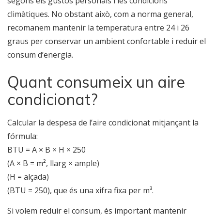
segons els gustos personals i les condicions
climàtiques. No obstant això, com a norma general,
recomanem mantenir la temperatura entre 24 i 26
graus per conservar un ambient confortable i reduir el
consum d’energia.
Quant consumeix un aire
condicionat?
Calcular la despesa de l’aire condicionat mitjançant la
fórmula:
BTU = A × B × H × 250
(A × B = m², llarg × ample)
(H = alçada)
(BTU = 250), que és una xifra fixa per m³.
Si volem reduir el consum, és important mantenir