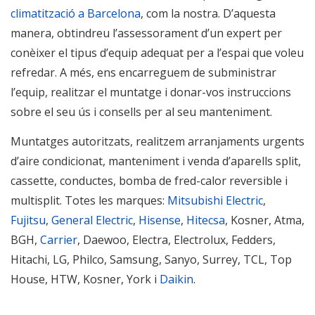
climatització a Barcelona
, com la nostra. D’aquesta
manera, obtindreu l’assessorament d’un expert per
conèixer el tipus d’equip adequat per a l’espai que voleu
refredar. A més, ens encarreguem de subministrar
l’equip, realitzar el muntatge i donar-vos instruccions
sobre el seu ús i consells per al seu manteniment.
Muntatges autoritzats, realitzem arranjaments urgents
d’aire condicionat, manteniment i venda d’aparells split,
cassette, conductes, bomba de fred-calor reversible i
multisplit. Totes les marques:
Mitsubishi Electric
,
Fujitsu
,
General Electric
,
Hisense
,
Hitecsa
, Kosner, Atma,
BGH,
Carrier
, Daewoo, Electra, Electrolux, Fedders,
Hitachi, LG, Philco, Samsung, Sanyo, Surrey, TCL, Top
House, HTW, Kosner, York i
Daikin
.