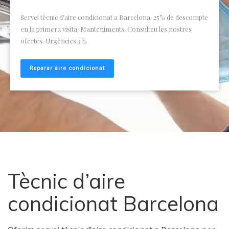
Solució d’avaries en cambres frigorífiques, botellers, neveres,
etc. en hotels, restaurants, bugaderies industrials,
supermercats i comerços. Som frigoristes autoritzats. Servei
urgent 3 h tot l’any.
Fred industrial
Tècnic d’aire
condicionat Barcelona