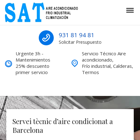
Skip to navigation
Skip to content
Tog
SAT Aire acondicionado Barcelona S
SAT Aire acondicionado Barcelona Servicio Técnico
931 81 94 81
Solicitar Presupuesto
Urgente 3h -
Servicio Técnico Aire
Mantenimientos
acondicionado,
25% descuento
Frío industrial, Calderas,
primer servicio
Termos
Fred industrial
Frigoristes SAT