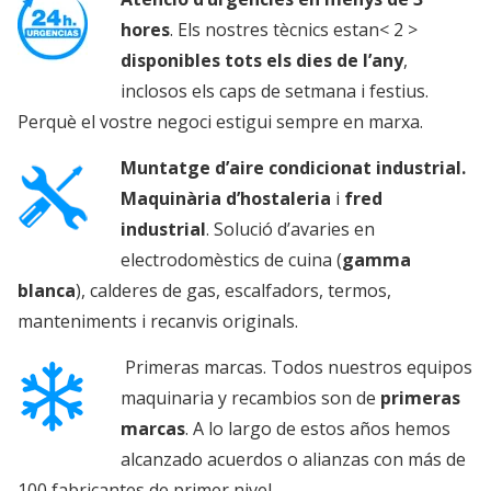
hores
. Els nostres tècnics estan< 2 >
disponibles tots els dies de l’any
,
inclosos els caps de setmana i festius.
Perquè el vostre negoci estigui sempre en marxa.
Muntatge d’aire condicionat industrial.
Maquinària d’hostaleria
i
fred
industrial
. Solució d’avaries en
electrodomèstics de cuina (
gamma
blanca
), calderes de gas, escalfadors, termos,
manteniments i recanvis originals.
Primeras marcas. Todos nuestros equipos
maquinaria y recambios son de
primeras
marcas
. A lo largo de estos años hemos
alcanzado acuerdos o alianzas con más de
100 fabricantes de primer nivel.