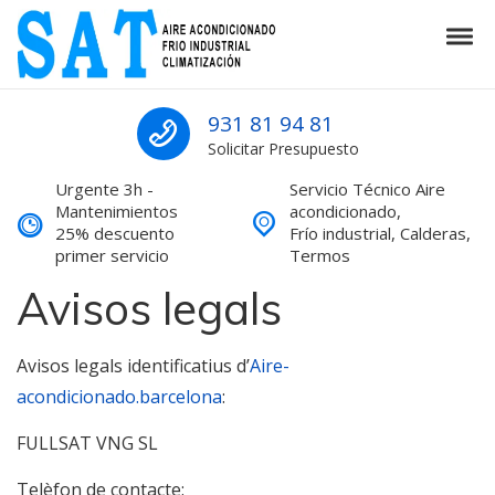
Skip to navigation
Skip to content
Tog
SAT Aire acondicionado Barcelona S
SAT Aire acondicionado Barcelona Servicio Técnico
931 81 94 81
Solicitar Presupuesto
Urgente 3h -
Servicio Técnico Aire
Mantenimientos
acondicionado,
25% descuento
Frío industrial, Calderas,
primer servicio
Termos
Avisos legals
Avisos legals identificatius d’
Aire-
acondicionado.barcelona
:
FULLSAT VNG SL
Telèfon de contacte: