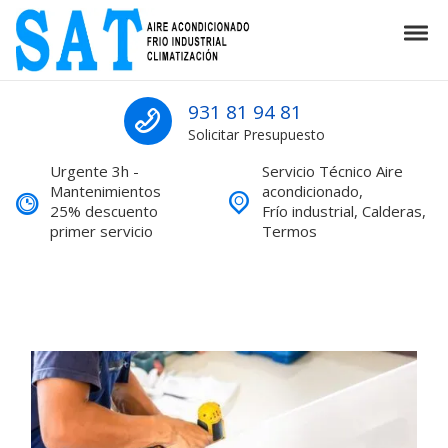
Skip to navigation
Skip to content
Tog
SAT Aire acondicionado Barcelona S
SAT Aire acondicionado Barcelona Servicio Técnico
931 81 94 81
Solicitar Presupuesto
Urgente 3h -
Servicio Técnico Aire
Mantenimientos
acondicionado,
25% descuento
Frío industrial, Calderas,
primer servicio
Termos