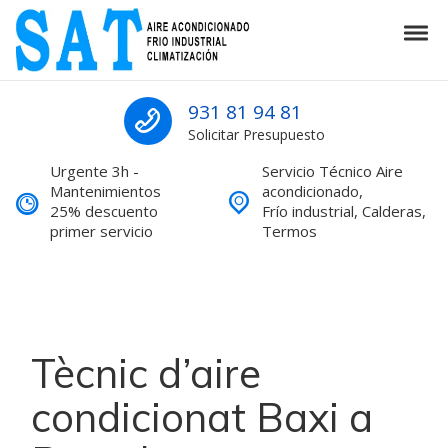
Skip to navigation
Skip to content
Tog
SAT Aire acondicionado Barcelona S
SAT Aire acondicionado Barcelona Servicio Técnico
931 81 94 81
Solicitar Presupuesto
Urgente 3h -
Servicio Técnico Aire
Mantenimientos
acondicionado,
25% descuento
Frío industrial, Calderas,
primer servicio
Termos
Tècnic d’aire
condicionat Baxi a