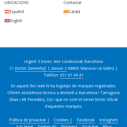
UBICACIONS
Contactar
Español
Català
English
Urgent 3 hores. Aire condicionat Barcelona
C/
Doctor Zamenhof, 1, baixos 3
08800 Vilanova i la Geltrú |
Telèfon:
931 81 94 81
En aquest lloc web hi ha logotips de marques registrades.
Oferim assistència tècnica a domicili a Barcelona i Tarragona
(Baix i Alt Penedès), tot i que no som el servei tècnic oficial
d’aquestes marques.
Política de privacitat |
Cookies |
Facebook
Instagram
Avís legal
Twitter (X)
Pinterest
Youtube!
Blog