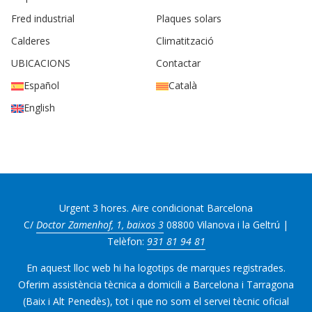
Fred industrial
Plaques solars
Calderes
Climatització
UBICACIONS
Contactar
Español
Català
English
Urgent 3 hores. Aire condicionat Barcelona
C/
Doctor Zamenhof, 1, baixos 3
08800 Vilanova i la Geltrú |
Telèfon:
931 81 94 81
En aquest lloc web hi ha logotips de marques registrades.
Oferim assistència tècnica a domicili a Barcelona i Tarragona
(Baix i Alt Penedès), tot i que no som el servei tècnic oficial