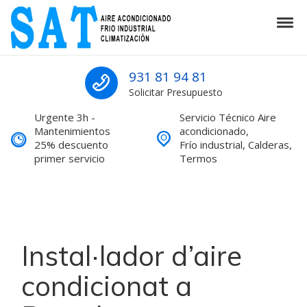
Skip to navigation
Skip to content
Tog
SAT Aire acondicionado Barcelona S
SAT Aire acondicionado Barcelona Servicio Técnico
931 81 94 81
Solicitar Presupuesto
Urgente 3h -
Servicio Técnico Aire
Mantenimientos
acondicionado,
25% descuento
Frío industrial, Calderas,
primer servicio
Termos
Instal·lador d’aire
condicionat a