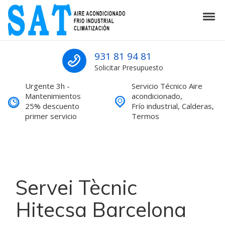
Skip to navigation
Skip to content
Tog
SAT Aire acondicionado Barcelona S
SAT Aire acondicionado Barcelona Servicio Técnico
931 81 94 81
Solicitar Presupuesto
Urgente 3h -
Servicio Técnico Aire
Mantenimientos
acondicionado,
25% descuento
Frío industrial, Calderas,
primer servicio
Termos
Servei Tècnic
Hitecsa Barcelona