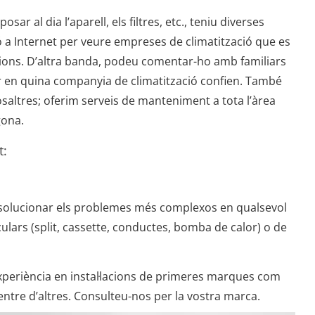
ar al dia l’aparell, els filtres, etc., teniu diverses
 a Internet per veure empreses de climatització que es
acions. D’altra banda, podeu comentar-ho amb familiars
r en quina companyia de climatització confien. També
osaltres; oferim serveis de manteniment a tota l’àrea
gona.
t:
 solucionar els problemes més complexos en qualsevol
iculars (split, cassette, conductes, bomba de calor) o de
periència en instal·lacions de primeres marques com
 entre d’altres. Consulteu-nos per la vostra marca.