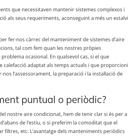
clients que necessitaven mantenir sistemes complexos i
ució als seus requeriments, aconseguint a més un estalvi
per fer-nos càrrec del manteniment de sistemes d’aire
icions, tal com fem quan les nostres pròpies
n problema ocasional. En qualsevol cas, si el que
e calefacció adaptat als temps actuals i que proporcioni
nos l’assessorament, la preparació i la instal·lació de
ent puntual o periòdic?
l nostre aire condicionat, hem de tenir clar si és per a
d’abans de l’estiu, o si preferim la comoditat que el
r filtres, etc. L’avantatge dels manteniments periòdics