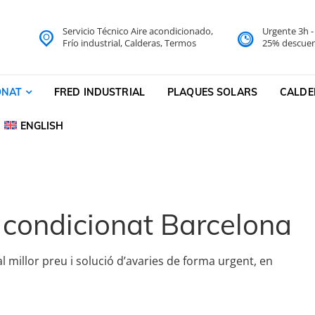
Servicio Técnico Aire acondicionado,
Urgente 3h 
do Barcelona Servicio Técni
Frío industrial, Calderas, Termos
25% descuen
cnico
ONAT
FRED INDUSTRIAL
PLAQUES SOLARS
CALDE
ENGLISH
 condicionat Barcelona
 millor preu i solució d’avaries de forma urgent, en