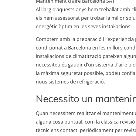
Manteniment d’aire Barcelona SAT
Al llarg d’aquests anys hem treballat amb 
els hem assessorat per trobar la millor sol
energètic òptim en les seves instal·lacions.
Comptem amb la preparació i l’experiència 
condicionat a Barcelona en les millors cond
instal·lacions de climatització pateixen algu
necessiteu és gaudir d’un sistema d’aire o d
la màxima seguretat possible, podeu confiar-
nous sistemes de refrigeració.
Necessito un mantenim
Quan necessitem realitzar el manteniment de
alguna cosa puntual, com la clàssica revisió 
tècnic ens contacti periòdicament per revisa