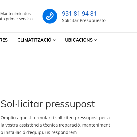
931 81 94 81
- Mantenimientos
co
to primer servicio
Solicitar Presupuesto
RES
CLIMATITZACIÓ
UBICACIONS
Sol·licitar pressupost
Ompliu aquest formulari i sol·liciteu pressupost per a
la vostra assistència tècnica (reparació, manteniment
o instal·lació d’equip), us respondrem