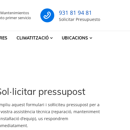
931 81 94 81
- Mantenimientos
co
to primer servicio
Solicitar Presupuesto
RES
CLIMATITZACIÓ
UBICACIONS
ol·licitar pressupost
pliu aquest formulari i sol·liciteu pressupost per a
 vostra assistència tècnica (reparació, manteniment
instal·lació d’equip), us respondrem
mmediatament.