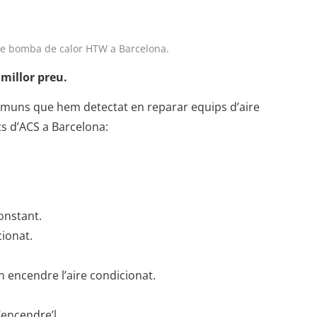
de bomba de calor HTW a Barcelona.
millor preu.
omuns que hem detectat en reparar equips d’aire
ts d’ACS a Barcelona:
onstant.
cionat.
n encendre l’aire condicionat.
encendre’l.