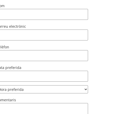
om
rreu electrònic
elèfon
ta preferida
omentaris