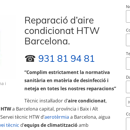
N
Reparació d’aire
condicionat HTW
Co
Barcelona.
T
☎
931 81 94 81
“Complim estrictament la normativa
Da
sanitària en matèria de desinfecció i
na i
neteja en totes les nostres reparacions”
Tècnic instal·lador d’
aire condicionat
,
t HTW
a Barcelona capital, província i Baix i Alt
C
. Servei tècnic HTW d’
aerotèrmia
a Barcelona, aigua
vei tècnic
d’
equips de climatització
amb