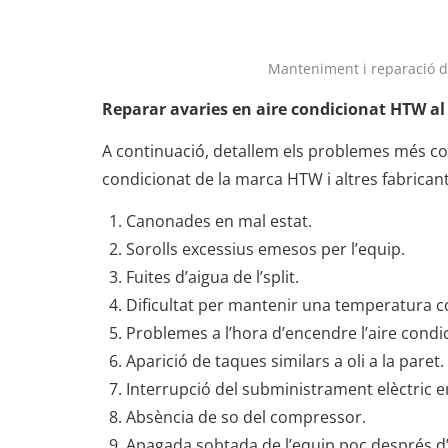
Manteniment i reparació 
Reparar avaries en aire condicionat HTW al 
A continuació, detallem els problemes més c
condicionat de la marca HTW i altres fabrican
Canonades en mal estat.
Sorolls excessius emesos per l’equip.
Fuites d’aigua de l’split.
Dificultat per mantenir una temperatura c
Problemes a l’hora d’encendre l’aire condi
Aparició de taques similars a oli a la paret.
Interrupció del subministrament elèctric e
Absència de so del compressor.
Apagada sobtada de l’equip poc després d’