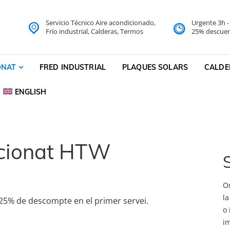
Servicio Técnico Aire acondicionado,
Urgente 3h 
do Barcelona Servicio Técni
Frío industrial, Calderas, Termos
25% descuen
cnico
ONAT
FRED INDUSTRIAL
PLAQUES SOLARS
CALDE
ENGLISH
dicionat HTW
S
Om
la
25% de descompte en el primer servei.
o 
i