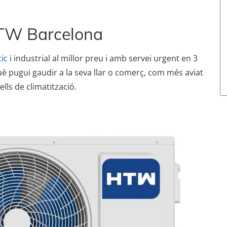
HTW Barcelona
ic
i industrial al millor preu i amb servei urgent en 3
uè pugui gaudir a la seva llar o comerç, com més aviat
lls de climatització.