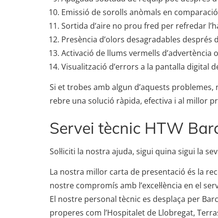
Emissió de sorolls anòmals en comparació 
Sortida d’aire no prou fred per refredar l’hab
Presència d’olors desagradables després d
Activació de llums vermells d’advertència o 
Visualització d’errors a la pantalla digital d
Si et trobes amb algun d’aquests problemes, 
rebre una solució ràpida, efectiva i al millor p
Servei tècnic HTW Bar
Sol·liciti la nostra ajuda, sigui quina sigui la
La nostra millor carta de presentació és la rec
nostre compromís amb l’excel·lència en el serv
El nostre personal tècnic es desplaça per Barc
properes com l’Hospitalet de Llobregat, Terr