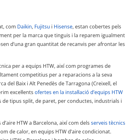
at, com
Daikin
,
Fujitsu
i
Hisense
, estan cobertes pels
ament per la marca que tinguis i la reparem igualment
osen d’una gran quantitat de recanvis per afrontar les
tècnica per a equips HTW, així com programes de
ltament competitius per a reparacions a la seva
ca del Baix i Alt Penedès de Tarragona (Creixell, el
rim excel·lents
ofertes en la instal·lació d’equips HTW
e tipus split, de paret, per conductes, industrials i
 d’aire HTW a Barcelona, així com dels
serveis tècnics
 com de calor, en equips HTW d’aire condicionat.