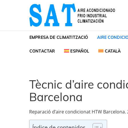
Skip to navigation
Skip to content
SAT Aire acondiciona
SAT Aire acondicionado Barcelona Servicio Té
EMPRESA DE CLIMATITZACIÓ
AIRE CONDICI
CONTACTAR
ESPAÑOL
CATALÀ
Tècnic d’aire con
Barcelona
Reparació d’aire condicionat HTW Barcelona. 
Índice de contenidos