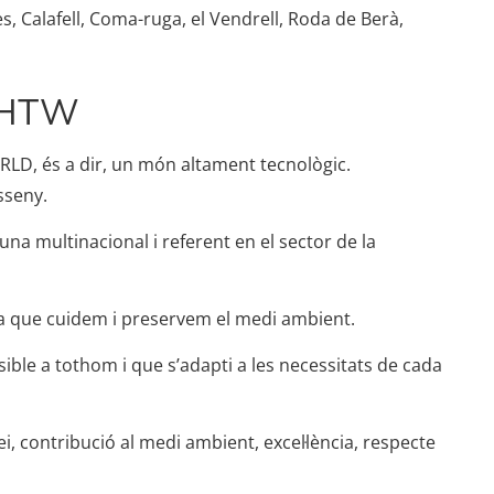
s, Calafell, Coma-ruga, el Vendrell, Roda de Berà,
t HTW
D, és a dir, un món altament tecnològic.
isseny.
na multinacional i referent en el sector de la
ora que cuidem i preservem el medi ambient.
ble a tothom i que s’adapti a les necessitats de cada
i, contribució al medi ambient, excel·lència, respecte