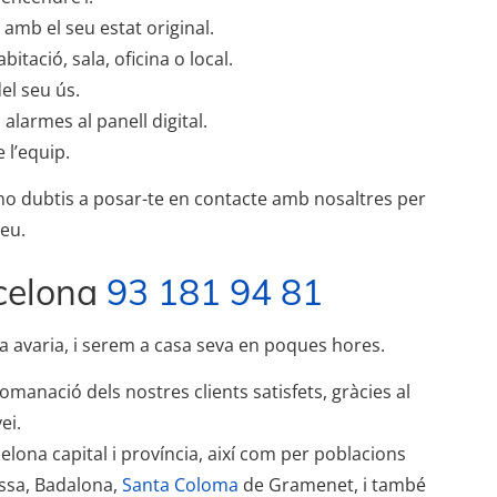
amb el seu estat original.
itació, sala, oficina o local.
el seu ús.
alarmes al panell digital.
e l’equip.
no dubtis a posar-te en contacte amb nosaltres per
reu.
celona
93 181 94 81
 seva avaria, i serem a casa seva en poques hores.
omanació dels nostres clients satisfets, gràcies al
ei.
elona capital i província, així com per poblacions
assa, Badalona,
Santa Coloma
de Gramenet, i també