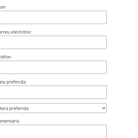
om
rreu electrònic
elèfon
ta preferida
omentaris