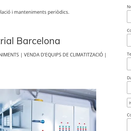
N
lació i manteniments periòdics.
Co
rial Barcelona
T
ENIMENTS | VENDA D’EQUIPS DE CLIMATITZACIÓ |
Da
C