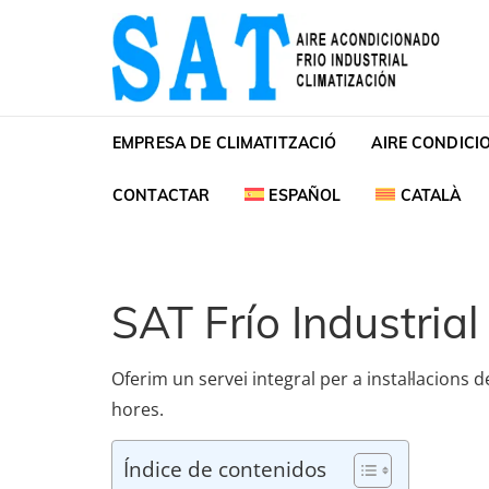
Skip to navigation
Skip to content
SAT Aire acondiciona
SAT Aire acondicionado Barcelona Servicio Té
EMPRESA DE CLIMATITZACIÓ
AIRE CONDICI
CONTACTAR
ESPAÑOL
CATALÀ
SAT Frío Industria
Oferim un servei integral per a instal·lacions 
hores.
Índice de contenidos