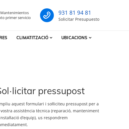
931 81 94 81
- Mantenimientos
co
to primer servicio
Solicitar Presupuesto
RES
CLIMATITZACIÓ
UBICACIONS
ol·licitar pressupost
pliu aquest formulari i sol·liciteu pressupost per a
 vostra assistència tècnica (reparació, manteniment
instal·lació d’equip), us respondrem
mmediatament.