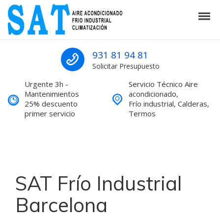
Skip to navigation
Skip to content
Tog
SAT Aire acondicionado Barcelona S
SAT Aire acondicionado Barcelona Servicio Técnico
931 81 94 81
Solicitar Presupuesto
Urgente 3h -
Servicio Técnico Aire
Mantenimientos
acondicionado,
25% descuento
Frío industrial, Calderas,
primer servicio
Termos
SAT Frío Industrial
Barcelona