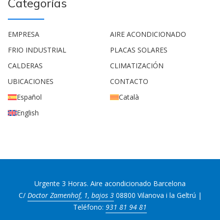
Categorías
EMPRESA
AIRE ACONDICIONADO
FRIO INDUSTRIAL
PLACAS SOLARES
CALDERAS
CLIMATIZACIÓN
UBICACIONES
CONTACTO
Español
Català
English
Urgente 3 Horas. Aire acondicionado Barcelona
C/
Doctor Zamenhof, 1, bajos 3
08800 Vilanova i la Geltrú |
Teléfono:
931 81 94 81