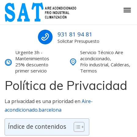
Skip to navigation
Skip to content
Tog
SAT Aire acondicionado Barcelona S
SAT Aire acondicionado Barcelona Servicio Técnico
931 81 94 81
Solicitar Presupuesto
Urgente 3h -
Servicio Técnico Aire
Mantenimientos
acondicionado,
25% descuento
Frío industrial, Calderas,
primer servicio
Termos
Política de Privacidad
La privacidad es una prioridad en
Aire-
acondicionado.barcelona
Índice de contenidos