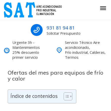
Skip to navigation
Skip to content
Tog
SAT Aire acondicionado Barcelona S
SAT Aire acondicionado Barcelona Servicio Técnico
931 81 94 81
Solicitar Presupuesto
Urgente 3h -
Servicio Técnico Aire
Mantenimientos
acondicionado,
25% descuento
Frío industrial, Calderas,
primer servicio
Termos
Ofertas del mes para equipos de frío
y calor
Índice de contenidos