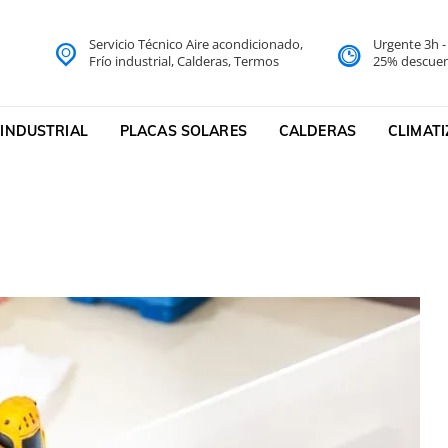
Servicio Técnico Aire acondicionado,
Urgente 3h 
do Barcelona Servicio Técni
Frío industrial, Calderas, Termos
25% descuen
cnico
 INDUSTRIAL
PLACAS SOLARES
CALDERAS
CLIMAT