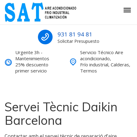
Skip to navigation
Skip to content
Tog
SAT Aire acondicionado Barcelona S
SAT Aire acondicionado Barcelona Servicio Técnico
931 81 94 81
Solicitar Presupuesto
Urgente 3h -
Servicio Técnico Aire
Mantenimientos
acondicionado,
25% descuento
Frío industrial, Calderas,
primer servicio
Termos
Servei Tècnic Daikin
Barcelona
Contactar amb el servei tècnic de reparació d’aire