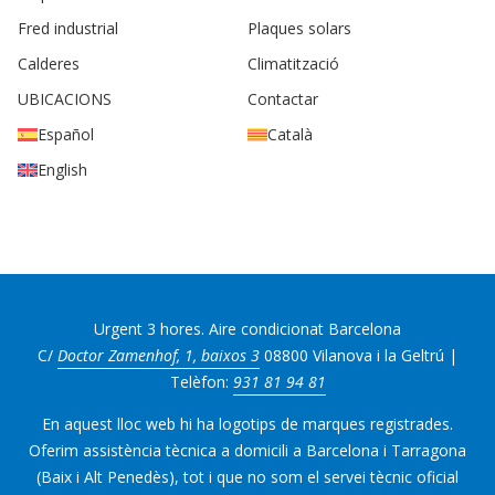
Fred industrial
Plaques solars
Calderes
Climatització
UBICACIONS
Contactar
Español
Català
English
Urgent 3 hores. Aire condicionat Barcelona
C/
Doctor Zamenhof, 1, baixos 3
08800 Vilanova i la Geltrú |
Telèfon:
931 81 94 81
En aquest lloc web hi ha logotips de marques registrades.
Oferim assistència tècnica a domicili a Barcelona i Tarragona
(Baix i Alt Penedès), tot i que no som el servei tècnic oficial