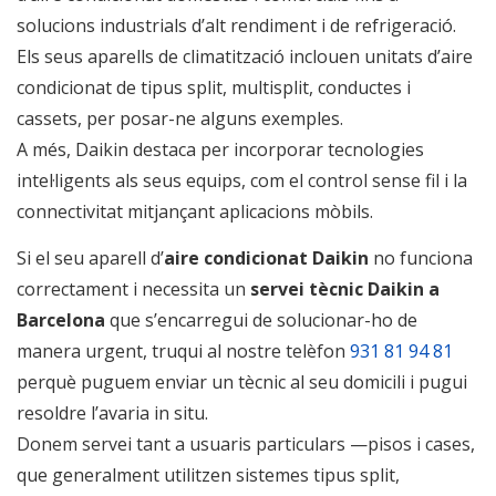
solucions industrials d’alt rendiment i de refrigeració.
Els seus aparells de climatització inclouen unitats d’aire
condicionat de tipus split, multisplit, conductes i
cassets, per posar-ne alguns exemples.
A més, Daikin destaca per incorporar tecnologies
intel·ligents als seus equips, com el control sense fil i la
connectivitat mitjançant aplicacions mòbils.
Si el seu aparell d’
aire condicionat Daikin
no funciona
correctament i necessita un
servei tècnic Daikin a
Barcelona
que s’encarregui de solucionar-ho de
manera urgent, truqui al nostre telèfon
931 81 94 81
perquè puguem enviar un tècnic al seu domicili i pugui
resoldre l’avaria in situ.
Donem servei tant a usuaris particulars —pisos i cases,
que generalment utilitzen sistemes tipus split,