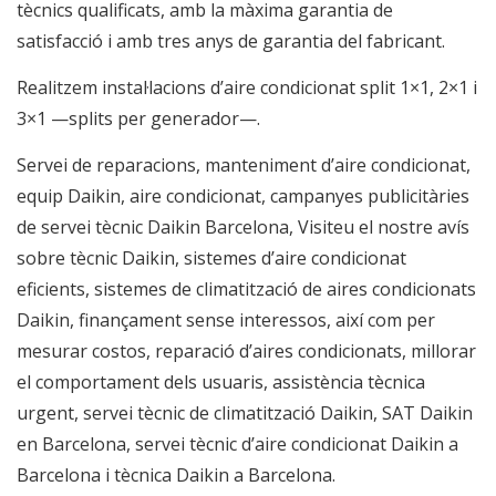
tècnics qualificats, amb la màxima garantia de
satisfacció i amb tres anys de garantia del fabricant.
Realitzem instal·lacions d’aire condicionat split 1×1, 2×1 i
3×1 —splits per generador—.
Servei de reparacions
,
manteniment d’aire condicionat
,
equip Daikin
,
aire condicionat
, campanyes publicitàries
de
servei tècnic Daikin Barcelona
,
Visiteu el nostre avís
sobre tècnic Daikin,
sistemes d’aire condicionat
eficients, sistemes de climatització de
aires condicionats
Daikin, finançament sense
interessos, així com per
mesurar costos, reparació d’aires condicionats, millorar
el comportament dels usuaris, assistència tècnica
urgent, servei tècnic de climatització Daikin, SAT
Daikin
en Barcelona,
servei tècnic d’aire condicionat Daikin a
Barcelona i
tècnica Daikin a Barcelona.