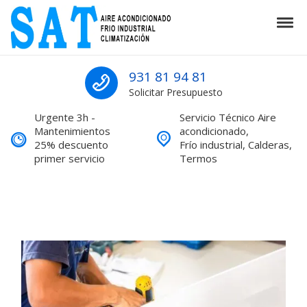
Skip to navigation
Skip to content
Tog
SAT Aire acondicionado Barcelona S
SAT Aire acondicionado Barcelona Servicio Técnico
931 81 94 81
Solicitar Presupuesto
Urgente 3h -
Servicio Técnico Aire
Mantenimientos
acondicionado,
25% descuento
Frío industrial, Calderas,
primer servicio
Termos